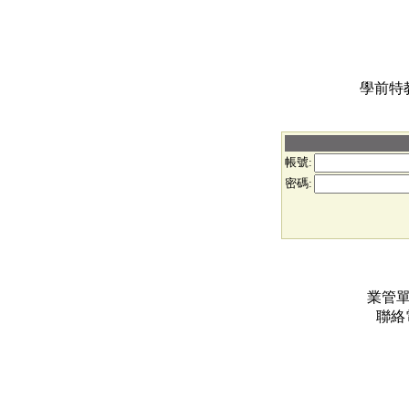
學前特
帳號:
密碼:
業管
聯絡電