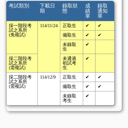
考試類別
下載日
錄取狀
成
錄取
期
態
績
通知
單
單
採一階段考
114/11/24
正取生
✔
✔
試之系所
(免複試)
備取生
✔
✔
未錄取
✔
生
採二階段考
未通過
✔
試之系所
初試考
(需複試)
生
採二階段考
114/12/9
正取生
✔
✔
試之系所
(需複試)
備取生
✔
✔
未錄取
✔
考生