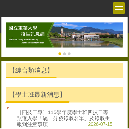
跳
到
主
要
內
容
區
【綜合類消息】
【學士班最新消息】
［四技二專］115學年度學士班四技二專
甄選入學「統一分發錄取名單」及錄取生
報到注意事項
2026-07-15