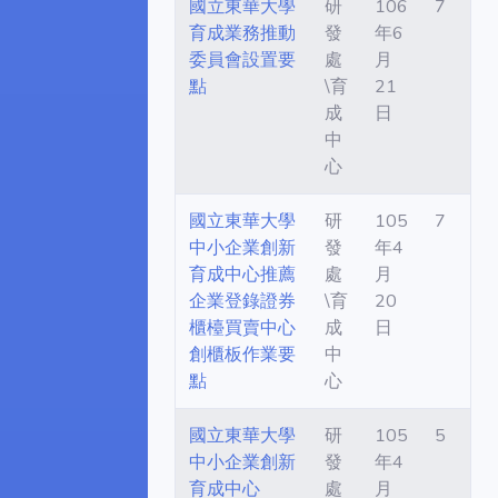
國立東華大學
研
106
7
育成業務推動
發
年6
委員會設置要
處
月
點
\育
21
成
日
中
心
國立東華大學
研
105
7
中小企業創新
發
年4
育成中心推薦
處
月
企業登錄證券
\育
20
櫃檯買賣中心
成
日
創櫃板作業要
中
點
心
國立東華大學
研
105
5
中小企業創新
發
年4
育成中心
處
月