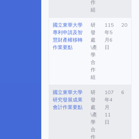
作
組
國立東華大學
研
115
20
專利申請及智
發
年5
慧財產權移轉
處
月6
作業要點
\產
日
學
合
作
組
國立東華大學
研
107
6
研究發展成果
發
年4
會計作業要點
處
月
\產
11
學
日
合
作