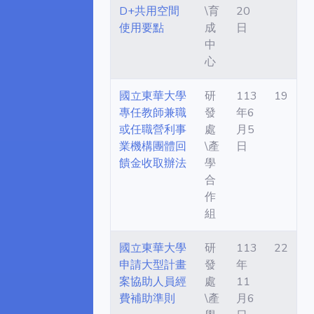
D+共用空間
\育
20
使用要點
成
日
中
心
國立東華大學
研
113
19
專任教師兼職
發
年6
或任職營利事
處
月5
業機構團體回
\產
日
饋金收取辦法
學
合
作
組
國立東華大學
研
113
22
申請大型計畫
發
年
案協助人員經
處
11
費補助準則
\產
月6