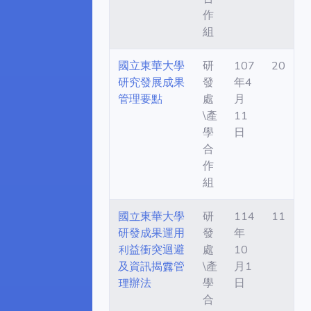
作
組
國立東華大學
研
107
20
研究發展成果
發
年4
管理要點
處
月
\產
11
學
日
合
作
組
國立東華大學
研
114
11
研發成果運用
發
年
利益衝突迴避
處
10
及資訊揭露管
\產
月1
理辦法
學
日
合