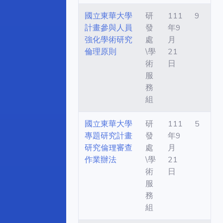
國立東華大學
研
111
9
計畫參與人員
發
年9
強化學術研究
處
月
倫理原則
\學
21
術
日
服
務
組
國立東華大學
研
111
5
專題研究計畫
發
年9
研究倫理審查
處
月
作業辦法
\學
21
術
日
服
務
組