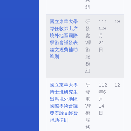
務
組
國立東華大學
研
111
19
專任教師出席
發
年9
境外地區國際
處
月
學術會議發表
\學
21
論文經費補助
術
日
準則
服
務
組
國立東華大學
研
112
12
博士班研究生
發
年6
出席境外地區
處
月
國際學術會議
\學
14
發表論文經費
術
日
補助準則
服
務