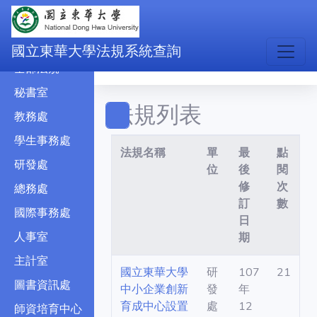
民國
民國
國立東華大學法規系統查詢
全部法規
秘書室
法規列表
教務處
學生事務處
法規名稱
單
最
點
研發處
位
後
閱
修
次
總務處
訂
數
國際事務處
日
人事室
期
主計室
國立東華大學
研
107
21
圖書資訊處
中小企業創新
發
年
育成中心設置
處
12
師資培育中心