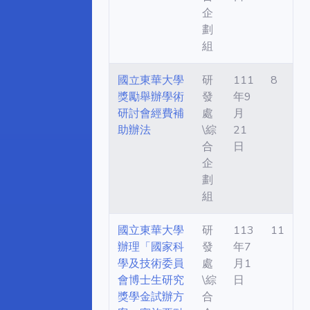
企
劃
組
國立東華大學
研
111
8
獎勵舉辦學術
發
年9
研討會經費補
處
月
助辦法
\綜
21
合
日
企
劃
組
國立東華大學
研
113
11
辦理「國家科
發
年7
學及技術委員
處
月1
會博士生研究
\綜
日
獎學金試辦方
合