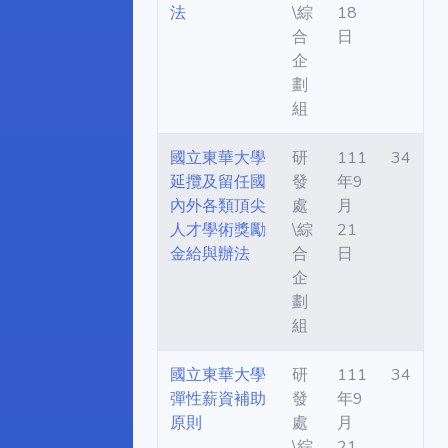
法
\綜
18
合
日
企
劃
組
國立東華大學
研
111
34
延攬及留任國
發
年9
內外各類頂尖
處
月
人才學術獎勵
\綜
21
金給與辦法
合
日
企
劃
組
國立東華大學
研
111
34
彈性薪資補助
發
年9
原則
處
月
\綜
21