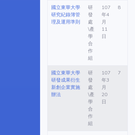
國立東華大學
研
107
8
研究紀錄簿管
發
年4
理及運用準則
處
月
\產
11
學
日
合
作
組
國立東華大學
研
107
7
研發成果衍生
發
年3
新創企業實施
處
月
辦法
\產
20
學
日
合
作
組