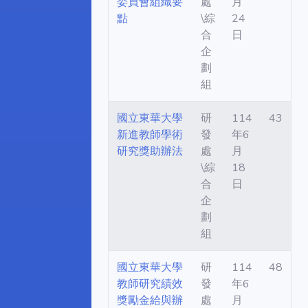
委員會組織要
處
月
點
\綜
24
合
日
企
劃
組
國立東華大學
研
114
43
新進教師學術
發
年6
研究獎助辦法
處
月
\綜
18
合
日
企
劃
組
國立東華大學
研
114
48
教師研究績效
發
年6
獎勵金給與辦
處
月