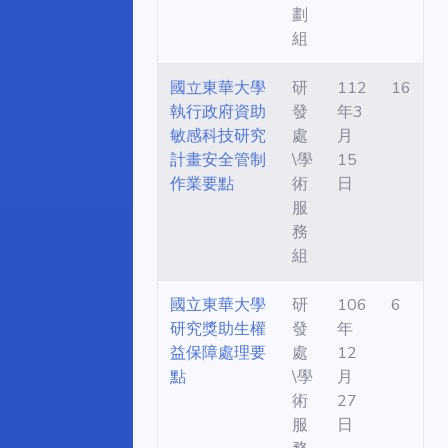
劃
組
國立東華大學
研
112
16
執行政府資助
發
年3
敏感科技研究
處
月
計畫安全管制
\學
15
作業要點
術
日
服
務
組
國立東華大學
研
106
6
研究獎助生權
發
年
益保障處理要
處
12
點
\學
月
術
27
服
日