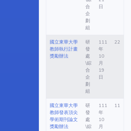
合
日
企
劃
組
國立東華大學
研
111
22
教師執行計畫
發
年
獎勵辦法
處
10
\綜
月
合
19
企
日
劃
組
國立東華大學
研
111
11
教師發表頂尖
發
年
學術期刊論文
處
10
獎勵辦法
\綜
月