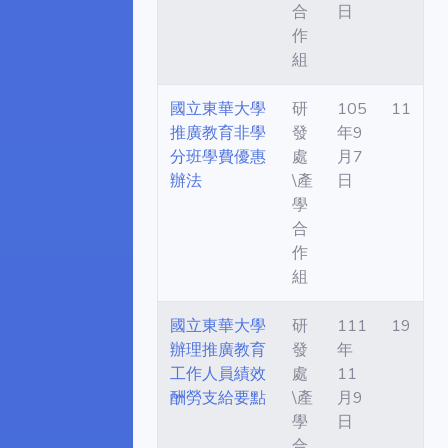
合
日
作
組
國立東華大學
研
105
11
推廣教育非學
發
年9
分班學費優惠
處
月7
辦法
\產
日
學
合
作
組
國立東華大學
研
111
19
辦理推廣教育
發
年
工作人員績效
處
11
酬勞支給要點
\產
月9
學
日
合