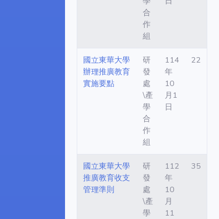
學
日
合
作
組
國立東華大學
研
114
22
辦理推廣教育
發
年
實施要點
處
10
\產
月1
學
日
合
作
組
國立東華大學
研
112
35
推廣教育收支
發
年
管理準則
處
10
\產
月
學
11