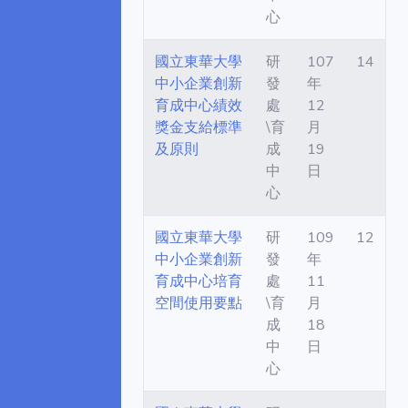
心
國立東華大學
研
107
14
中小企業創新
發
年
育成中心績效
處
12
獎金支給標準
\育
月
及原則
成
19
中
日
心
國立東華大學
研
109
12
中小企業創新
發
年
育成中心培育
處
11
空間使用要點
\育
月
成
18
中
日
心