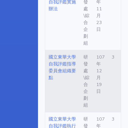
自我評鑑實施
發
年
辦法
處
11
\綜
月
合
23
企
日
劃
組
國立東華大學
研
107
3
自我評鑑指導
發
年
委員會組織要
處
12
點
\綜
月
合
19
企
日
劃
組
國立東華大學
研
107
3
自我評鑑執行
發
年