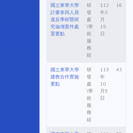
國立東華大學
研
112
16
計畫參與人員
發
年3
違反學術暨研
處
月
究倫理案件處
\學
15
置要點
術
日
服
務
組
國立東華大學
研
113
43
建教合作實施
發
年
要點
處
10
\學
月9
術
日
服
務
組