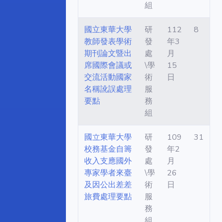
組
國立東華大學
研
112
8
教師發表學術
發
年3
期刊論文暨出
處
月
席國際會議或
\學
15
交流活動國家
術
日
名稱訛誤處理
服
要點
務
組
國立東華大學
研
109
31
校務基金自籌
發
年2
收入支應國外
處
月
專家學者來臺
\學
26
及因公出差差
術
日
旅費處理要點
服
務
組