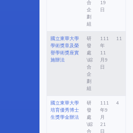
合
19
企
日
劃
組
國立東華大學
研
111
11
學術獎章及榮
發
年
譽學術獎座實
處
11
施辦法
\綜
月9
合
日
企
劃
組
國立東華大學
研
111
4
培育優秀博士
發
年9
生獎學金辦法
處
月
\綜
21
合
日