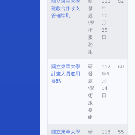
國立東華大學
研
111
52
建教合作收支
發
年
管理準則
處
10
\學
月
術
25
服
日
務
組
國立東華大學
研
112
80
計畫人員進用
發
年6
要點
處
月
\學
14
術
日
服
務
組
國立東華大學
研
113
55