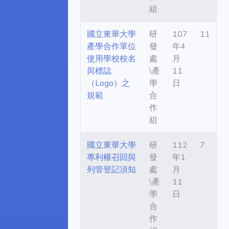
組
國立東華大學
研
107
11
產學合作單位
發
年4
使用學校校名
處
月
與標誌
\產
11
（Logo）之
學
日
規範
合
作
組
國立東華大學
研
112
7
專利權召回與
發
年1
列管登記須知
處
月
\產
11
學
日
合
作