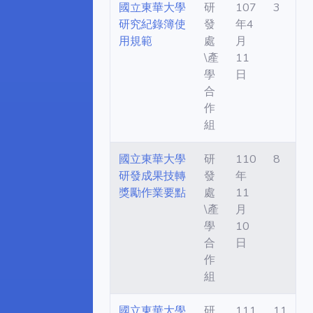
國立東華大學
研
107
3
研究紀錄簿使
發
年4
用規範
處
月
\產
11
學
日
合
作
組
國立東華大學
研
110
8
研發成果技轉
發
年
獎勵作業要點
處
11
\產
月
學
10
合
日
作
組
國立東華大學
研
111
11