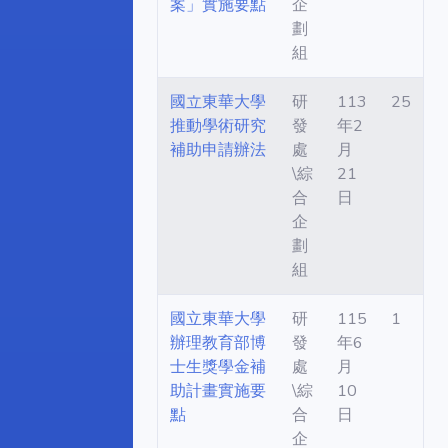
案」實施要點
企
劃
組
國立東華大學
研
113
25
推動學術研究
發
年2
補助申請辦法
處
月
\綜
21
合
日
企
劃
組
國立東華大學
研
115
1
辦理教育部博
發
年6
士生獎學金補
處
月
助計畫實施要
\綜
10
點
合
日
企