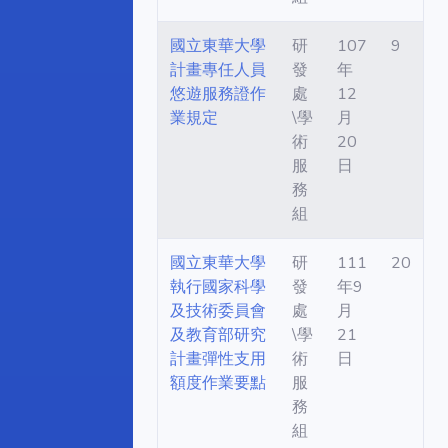
國立東華大學
研
107
9
計畫專任人員
發
年
悠遊服務證作
處
12
業規定
\學
月
術
20
服
日
務
組
國立東華大學
研
111
20
執行國家科學
發
年9
及技術委員會
處
月
及教育部研究
\學
21
計畫彈性支用
術
日
額度作業要點
服
務
組