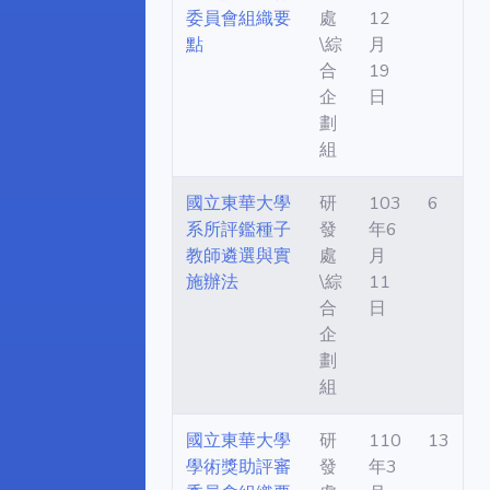
委員會組織要
處
12
點
\綜
月
合
19
企
日
劃
組
國立東華大學
研
103
6
系所評鑑種子
發
年6
教師遴選與實
處
月
施辦法
\綜
11
合
日
企
劃
組
國立東華大學
研
110
13
學術獎助評審
發
年3