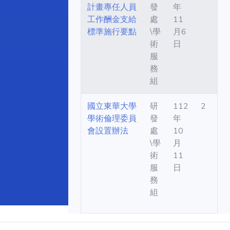
計畫專任人員
發
年
工作酬金支給
處
11
標準施行要點
\學
月6
術
日
服
務
組
國立東華大學
研
112
2
學術倫理委員
發
年
會設置辦法
處
10
\學
月
術
11
服
日
務
組