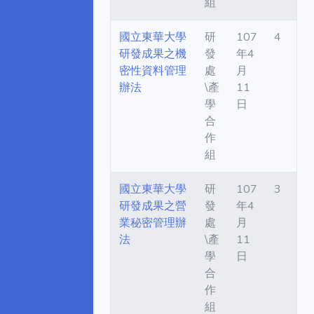
組
國立東華大學
研
107
4
研發成果之機
發
年4
密性資料管理
處
月
辦法
\產
11
學
日
合
作
組
國立東華大學
研
107
3
研發成果之營
發
年4
業秘密管理辦
處
月
法
\產
11
學
日
合
作
組