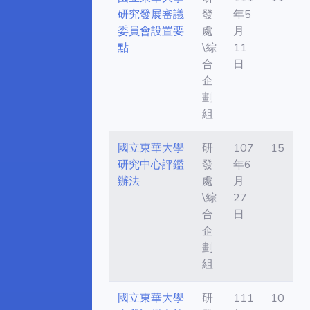
研究發展審議
發
年5
委員會設置要
處
月
點
\綜
11
合
日
企
劃
組
國立東華大學
研
107
15
研究中心評鑑
發
年6
辦法
處
月
\綜
27
合
日
企
劃
組
國立東華大學
研
111
10