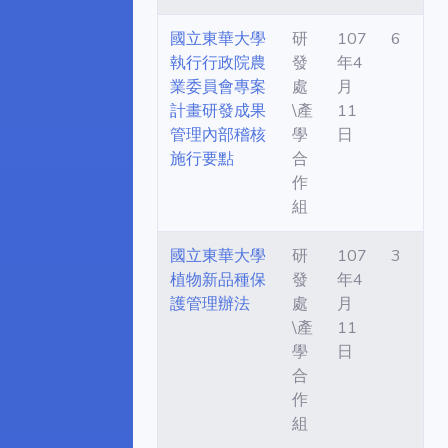
國立東華大學
研
107
6
執行行政院農
發
年4
業委員會專案
處
月
計畫研發成果
\產
11
管理內部稽核
學
日
施行要點
合
作
組
國立東華大學
研
107
3
植物新品種保
發
年4
護管理辦法
處
月
\產
11
學
日
合
作
組