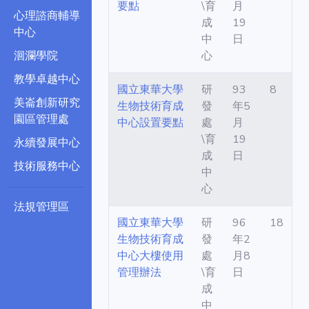
要點
\育
月
心理諮商輔導
成
19
中心
中
日
洄瀾學院
心
教學卓越中心
國立東華大學
研
93
8
美崙創新研究
生物技術育成
發
年5
園區管理處
中心設置要點
處
月
\育
19
永續發展中心
成
日
技術服務中心
中
心
法規管理區
國立東華大學
研
96
18
生物技術育成
發
年2
中心大樓使用
處
月8
管理辦法
\育
日
成
中