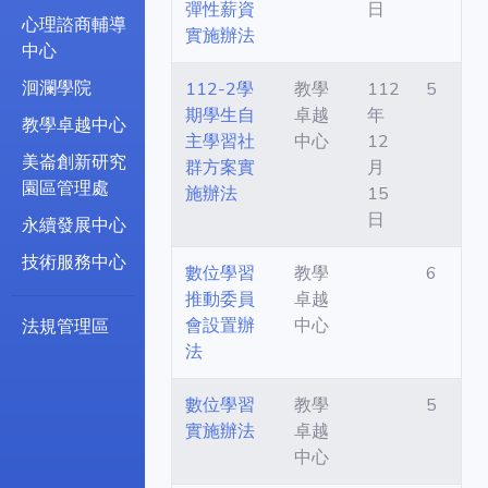
彈性薪資
日
心理諮商輔導
實施辦法
中心
洄瀾學院
112-2學
教學
112
5
期學生自
卓越
年
教學卓越中心
主學習社
中心
12
美崙創新研究
群方案實
月
園區管理處
施辦法
15
日
永續發展中心
技術服務中心
數位學習
教學
6
推動委員
卓越
會設置辦
中心
法規管理區
法
數位學習
教學
5
實施辦法
卓越
中心