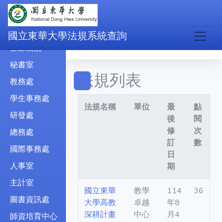
民國
民國
國立東華大學法規系統查詢
全部法規
秘書室
法規列表
教務處
學生事務處
法規名稱
單位
最
點
研發處
後
閱
修
次
總務處
訂
數
國際事務處
日
人事室
期
主計室
國立東華
教學
114
36
圖書資訊處
大學高教
卓越
年8
深耕計畫
中心
月4
師資培育中心