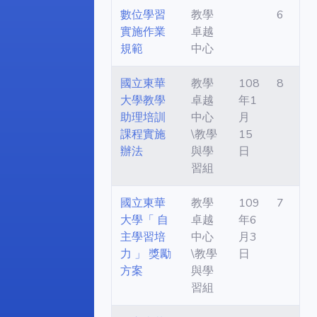
數位學習
教學
6
實施作業
卓越
規範
中心
國立東華
教學
108
8
大學教學
卓越
年1
助理培訓
中心
月
課程實施
\教學
15
辦法
與學
日
習組
國立東華
教學
109
7
大學「 自
卓越
年6
主學習培
中心
月3
力 」 獎勵
\教學
日
方案
與學
習組