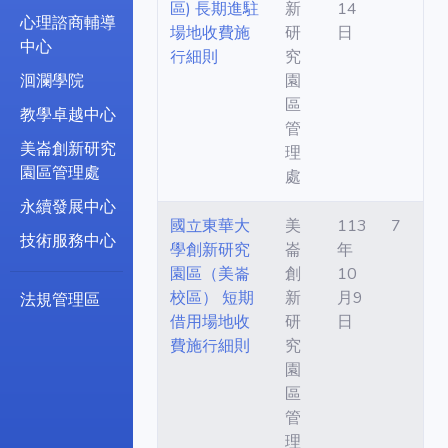
區) 長期進駐
新
14
心理諮商輔導
場地收費施
研
日
中心
行細則
究
洄瀾學院
園
區
教學卓越中心
管
美崙創新研究
理
園區管理處
處
永續發展中心
國立東華大
美
113
7
技術服務中心
學創新研究
崙
年
園區（美崙
創
10
校區） 短期
新
月9
法規管理區
借用場地收
研
日
費施行細則
究
園
區
管
理