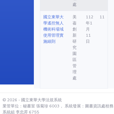
處
國立東華大
美
112
11
學遙控無人
崙
年1
機術科場域
創
月
使用管理實
新
11
施細則
研
日
究
園
區
管
理
處
© 2026 - 國立東華大學法規系統
業管單位：秘書室 張菊珍 6003， 系統發展：圖書資訊處校務
系統組 李忠昇 6755