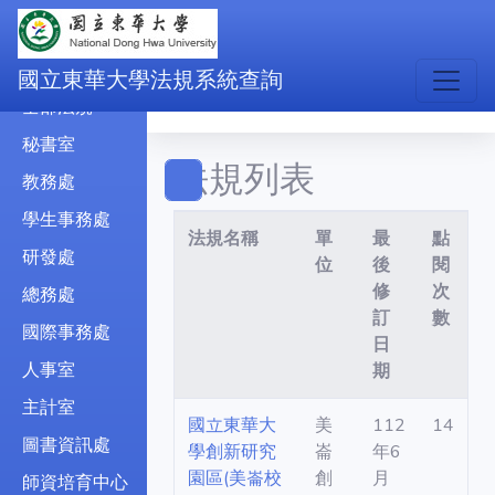
民國
民國
國立東華大學法規系統查詢
全部法規
秘書室
法規列表
教務處
學生事務處
法規名稱
單
最
點
研發處
位
後
閱
修
次
總務處
訂
數
國際事務處
日
人事室
期
主計室
國立東華大
美
112
14
圖書資訊處
學創新研究
崙
年6
園區(美崙校
創
月
師資培育中心