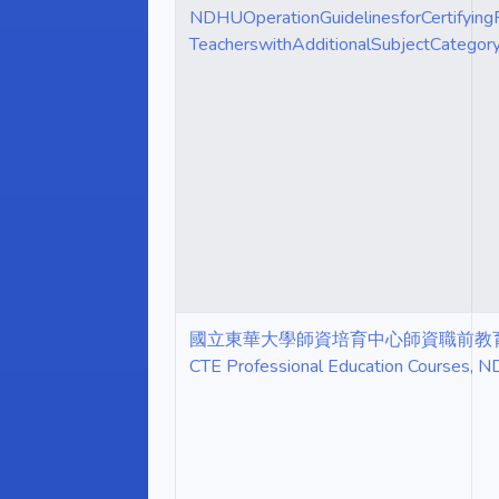
NDHUOperationGuidelinesforCertifyingP
TeacherswithAdditionalSubjectCategory,
國立東華大學師資培育中心師資職前教育課程學分抵免要
CTE Professional Education Courses, 