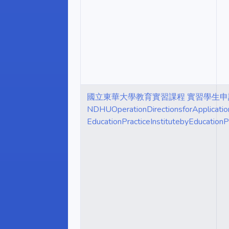
國立東華大學教育實習課程 實習學生
NDHUOperationDirectionsforApplicati
EducationPracticeInstitutebyEducationP