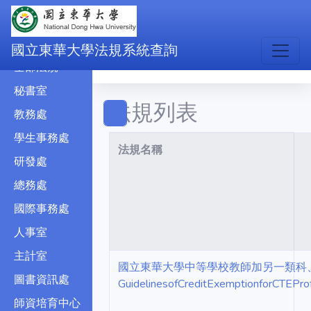
民國
民國
國立東華大學法規系統查詢
全部法規
秘書室
法規列表
教務處
學生事務處
法規名稱
研發處
總務處
國際事務處
人事室
主計室
國立東華大學中等學校教師加另一類科、
圖書資訊處
GuidelinesofCreditExemptionforCTEPro
師資培育中心