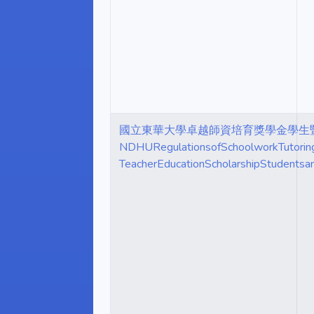
國立東華大學卓越師資培育獎學金學生
NDHURegulationsofSchoolworkTutoring
TeacherEducationScholarshipStudentsa