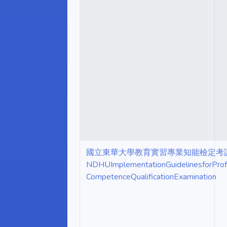
國立東華大學教育實習專業知能檢定考
NDHUImplementationGuidelinesforProfe
CompetenceQualificationExamination